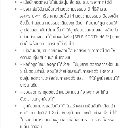
- เนื้อผ้าคอตตอน ให้สัมผัสนุ่ม ยืดหยุ่น ระบายอากาศได้ดี
- นอนหลับได้นานขึ้นในท่านอนตามธรรมชาติ ที่มีลักษณะ
ARMS UP™ หรือหงายแขนขึ้น (ท่านอนตามธรรมชาติของเด็ก)
ซึ่งเป็นท่านอนตามธรรมชาติของลูกน้อย ที่สบายที่สุด ช่วยให้
ลูกน้อยนอนหลับได้นานขึ้น ทำให้ลูกน้อยผ่อนคลายและคล้ายกับ
กล่อมตัวเองนอนได้อย่างแท้จริง (SELF-SOOTHING ™) และ
ตื่นขึ้นพร้อมกับ อารมณ์ที่แจ่มใส
- เนื้อสัมผัสนุ่มสบายขณะสวมใส่ ช่วยระบายอากาศได้ดี ให้
ความอบอุ่นเสมือนนอนในท้องแม่
- ห่อตัวลูกน้อยของคุณได้ง่ายๆ ไม่ยุ่งยาก ด้วยวิธีการห่อแบบ
3 ขั้นตอนเท่านั้น สวมใส่ง่ายให้อิสระกับการห่อตัว ให้ความ
อบอุ่น ลดความเครียดในการห่อตัว และ ทำให้ลูกน้อยนอนได้
ยาวนานขึ้น
- ช่วยลดการหลุดของผ้าห่มเวลานอน ที่อาจจะก่อให้เกิด
อันตรายแก่ลูกน้อยได้
- ลูกน้อยสามารถขยับตัวได้ ไม่สร้างความอึดอัดที่เหมือนผ้า
ห่อตัวแบบปกติ ซิป 2 ตำแหน่ง(ด้านบนและด้านล่าง) จึงทำให้
ไม่รบกวนการนอนของลูกน้อยเมื่อต้องการ ตรวจเช็คหรือ
เปลี่ยนผ้าอ้อม