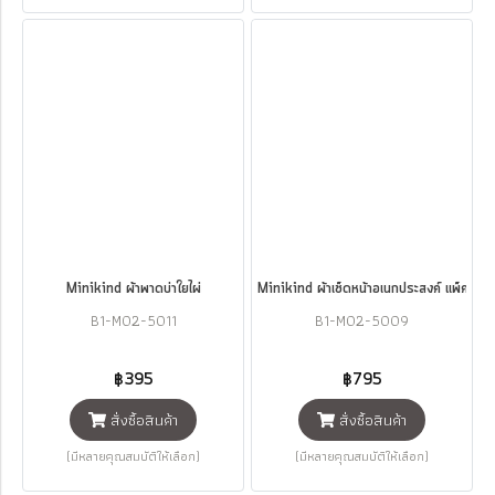
Minikind ผ้าพาดบ่าใยไผ่
Minikind ผ้าเช็ดหน้าอเนกประสงค์ แพ็ค 4
B1-M02-5011
B1-M02-5009
฿395
฿795
สั่งซื้อสินค้า
สั่งซื้อสินค้า
(มีหลายคุณสมบัติให้เลือก)
(มีหลายคุณสมบัติให้เลือก)