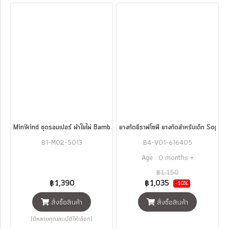
Minikind ชุดรอมเปอร์ ผ้าใยไผ่ Bamboo Sleepsuit
ยางกัดยีราฟโซฟี ยางกัดสำหรับเด็ก Sophi
B1-M02-5013
B4-V01-616405
Age : 0 months +
฿1,150
฿1,390
฿1,035
-10%
สั่งซื้อสินค้า
สั่งซื้อสินค้า
(มีหลายคุณสมบัติให้เลือก)