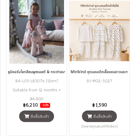
ยูนิคอร์นโยกสีชมพูเซเลสต์ & กระต่ายนางฟ้าเฟย์ Little Bird Told Me Celeste & F
Minikind ชุดนอนเด็กเสื้อแขนยาวและกางเ
B4-L03-LB3076 (12m+)
B1-M02-5027
Suitable from 12 months +
฿6,900
฿6,210
฿1,590
-10%
สั่งซื้อสินค้า
สั่งซื้อสินค้า
(มีหลายคุณสมบัติให้เลือก)