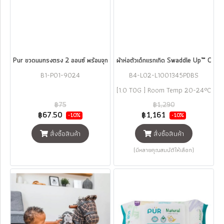
Pur ขวดนมทรงตรง 2 ออนซ์ พร้อมจุกนมคลาสสิคขนาดเล็ก
ผ้าห่อตัวเด็กแรกเกิด Swaddle Up™ Or
B1-P01-9024
B4-L02-L1001345PDBS
[1.0 TOG ] Room Temp 20-24°C
฿75
฿1,290
฿67.50
฿1,161
-10%
-10%
สั่งซื้อสินค้า
สั่งซื้อสินค้า
(มีหลายคุณสมบัติให้เลือก)