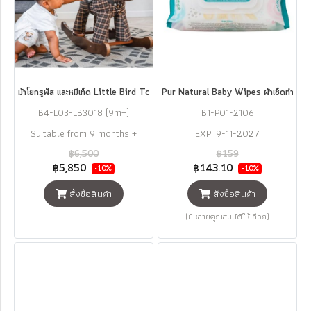
ม้าโยกรูฟัส และหมีเท็ด Little Bird Told Me Rufus & Ted Rocking Horse
Pur Natural Baby Wipes ผ้าเช็ดทำควา
B4-L03-LB3018 (9m+)
B1-P01-2106
Suitable from 9 months +
EXP: 9-11-2027
฿6,500
฿159
฿5,850
฿143.10
-10%
-10%
สั่งซื้อสินค้า
สั่งซื้อสินค้า
(มีหลายคุณสมบัติให้เลือก)