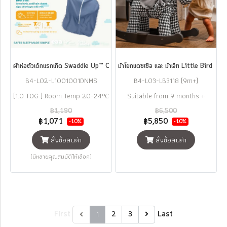
ผ้าห่อตัวเด็กแรกเกิด Swaddle Up™ Original Cotton 1.0 TOG - Denim แบรน
ม้าโยกแดซเซิล และ ม้าเจ็ท Little Bird
B4-L02-L1001001DNMS
B4-L03-LB3118 (9m+)
[1.0 TOG ] Room Temp 20-24°C
Suitable from 9 months +
฿1,190
฿6,500
฿1,071
฿5,850
-10%
-10%
สั่งซื้อสินค้า
สั่งซื้อสินค้า
(มีหลายคุณสมบัติให้เลือก)
First
1
Last
2
3