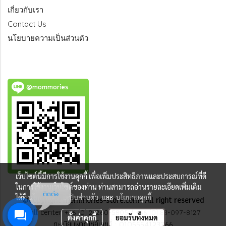
เกี่ยวกับเรา
Contact Us
นโยบายความเป็นส่วนตัว
@mommories
เว็บไซต์นี้มีการใช้งานคุกกี้ เพื่อเพิ่มประสิทธิภาพและประสบการณ์ที่ดี
ในการใช้งานเว็บไซต์ของท่าน ท่านสามารถอ่านรายละเอียดเพิ่มเติม
ติดต่อ
ได้ที่
นโยบายความเป็นส่วนตัว
และ
นโยบายคุกกี้
©Copyright mommories-store.com- All right reserved
Call center
+66 (0) 2-260-5805
/
+66 (0) 83-097-8127
ตั้งค่าคุกกี้
ยอมรับทั้งหมด
ทะเบียนพาณิชย์เลขที่ : 0105554123766