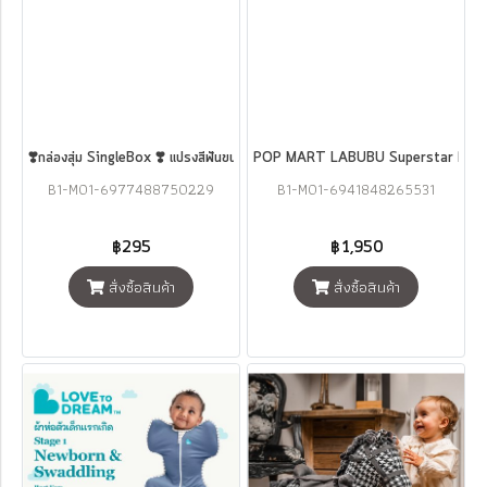
❣️กล่องสุ่ม SingleBox ❣️ แปรงสีฟันขนนุ่มพิเศษ EMMA RUA RUA ZOO Tooth
POP MART LABUBU Superstar Dance M
B1-M01-6977488750229
B1-M01-6941848265531
฿295
฿1,950
สั่งซื้อสินค้า
สั่งซื้อสินค้า