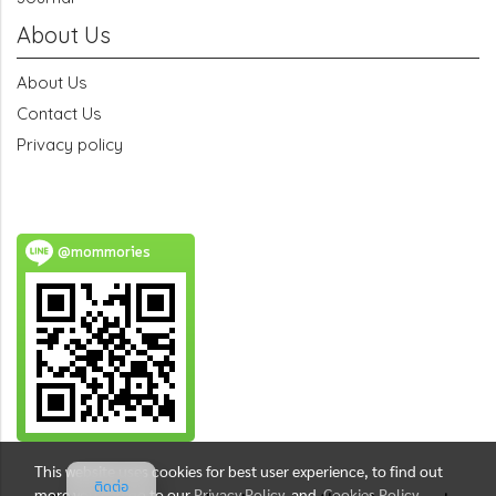
About Us
About Us
Contact Us
Privacy policy
@mommories
This website uses cookies for best user experience, to find out
ติดต่อ
more you can go to our
Privacy Policy
and
Cookies Policy