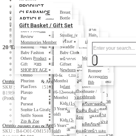
PRODUCT
ALL BRANDS
CLEARANCE
Bumprider
For MOM
Breast
BUNNE & MAMALADE
Pump
ARTICLE
For Baby
Bottle
Clean-U
Feeding
Breast
Weaning
High
Gift Basket / Gift Set
Mom's Journal
Duukies
Feeding
Chair/Booster
Soother
Playtime
Soft Toys
สาย
Baby's Journal
Ki Et La
Maternity
Other Baby
Food
Hair
Travel
Comforter
Stroller /
Review
คล้องจุก
Underwear /
Little Bird Told Me
Acessories
Preparation
Care
Buggy
Bedding
Teether
เครื่อง
เตียง
Mommories Member
หลอก
Support
20 Tags result for"ของใช้เด็ก"
Equipment
Love to Dream
Cleansing
Nursing
Car Seat
Bathing
Books
Swaddle
น้ำยาล้าง
นอน เตียง
นอนเด็ก
คลิป
Belt
Bib
Accessories
Maclaren
/ Diaper /
Baby
Baby Fashion
Travel
Baby Cloth
Occasion
ขวดนม
นอนเด็ก
เบาะ
สายห้อย
Stretch
Training
Nail
Minikind
Carrier
Towels
Toy
Wear
Others Product
Swimsuit
หน้ากาก
น้ำยาซักผ้า
Baby
นอน
Mark Cream /
Plate / Bowl /
Care
ติดของ
Mommories
Liner
Baby
Training
Gift
Sunglass
Giftset
ครีมบำรุงผิว
ฺBodysuit
อนามัย/เจลล้าง
Pillow
เด็ก ปรับผ้านุ่ม
Lotion /
Cutlery
Cotton
Lotion / Oil
ที่นอน
Nuby
Toy
/Hat
SHOP BY AGE
ที่แขวนของ
Piggy
Newborn
เล่น
โลชั่นบำรุง
Romper
มือ
Blanket
Oil
เด็ก
Training
Pads, Wipes,
Body
Sponge /
Omnio
Mobile /
Bank
(0-6
Hair Clip /
พกพา
กระเป๋าแขวน
Accessories
ผิว
Baby
Changing
เบาะรอง
Cup
Daipers
Soap /
Bathtub
Playgym /
Phurinn
Headband
Months)
น้ำยาล้างผัก
Omnio Stroller Part & Accessories - Black
Silver
ที่นอน
Bib
สำหรับรถ
Sunscreen
Monitor
Bags
เปลี่ยนผ้า
Shampoo
Tummy Time
Baby
SKU : B4-O01-OM151012
PlanToys
Gift
Bag
Infant
ผลไม้
เคลื่อนที่
เข็น
Maternity
บาล์ม
เครื่องฟอก
Bath
Toothpaste /
Rocking
(6-12
฿19,900
฿8,590
Playgo
อ้อม
Shoe /
Keepsake
สเปรย์เช็ด
Pillows
อุปกรณ์
Adaptors
Toy
เอนกประสงค์
Toothbrush
Horse
อากาศ / เครื่อง
Months)
(Product)
Sock
/ Record
Pur
แผ่นรอง
ทำความสะอาด
Spare
เสริม
Scooter /
Book
กระโถน
Kids (1-
Nail
Purseat
เพิ่ม
ครีมทาผดผื่น
ปัสสะวะ/ กัน
Parts
อเนกประสงค์
Balance Bike
3 Years
Polish
ของใช้
Sophie La Girafe
ฝารองนั่ง
ความชื้น
ผื่นคัน ผื่นผ้า
เปื้อน /รอง
old)
Wooden
แปรงล้าง
Spilly Spoon
สำหรับ
ชักโครก
Playpen
อ้อม
เตียง
Toy
Kids (3-
Zip & Zoe
ขวดนม แปรง
Playyard
เตียง
ผลิตภัณฑ์
Omnio Stroller Part & Accessories - Black
5 Years
Swimming
เก้าอี้โยก
ล้างหลอด
ความ
นอน
SKU : B4-O01-OM151012
Aid
old)
ดูแลผิวหน้า และ
เปลไกว
เครื่องนึ่งขวด
ปลอดภัย