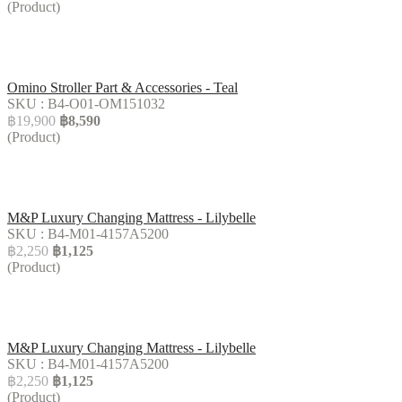
(Product)
Omino Stroller Part & Accessories - Teal
SKU : B4-O01-OM151032
฿19,900
฿8,590
(Product)
M&P Luxury Changing Mattress - Lilybelle
SKU : B4-M01-4157A5200
฿2,250
฿1,125
(Product)
M&P Luxury Changing Mattress - Lilybelle
SKU : B4-M01-4157A5200
฿2,250
฿1,125
(Product)