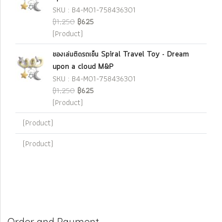
SKU : B4-M01-758436301
฿1,250
฿625
(Product)
ของเล่นติดรถเข็น Spiral Travel Toy - Dream
upon a cloud M&P
SKU : B4-M01-758436301
฿1,250
฿625
(Product)
(Product)
(Product)
Order and Payment