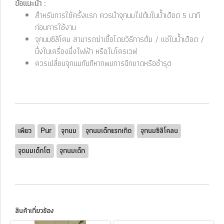
ข้อแนะนำ :
สำหรับการใช้ครั้งแรก ควรนำจุกนมไปต้มในน้ำเดือด 5 นาที
ก่อนการใช้งาน
จุกนมซิลิโคน สามารถฆ่าเชื้อโดยวิธีการต้ม / แช่ในน้ำเดือด /
นึ่งในเครื่องนึ่งไฟฟ้า หรือไมโครเวฟ
ควรเปลี่ยนจุกนมทันทีหากพบการฉีกขาดหรือชำรุด
เพียว
Pur
จุกนม
จุกนมเด็กแรกเกิด
จุกนมซิลิโคลน
จุดนมเด็กโต
จุกนมเด็ก
สินค้าเกี่ยวข้อง