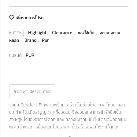
เพิ่มรายการโปรด
หมวดหมู่ :
,
,
,
Highlight
Clearance
ของใช้เด็ก
จุกนม จุกนม
,
,
หลอก
Brand
Pur
แบรนด์ :
PUR
Product description
จุกนม Comfort Flow มาพร้อมแอร์วาว์ล ช่วยให้อากาศไหลผ่านจุก
นม ทำให้ไม่เกิดสุญญากาศที่ขวดนม จึงช่วยลดอาการสำลักซึ่งเป็น
สาเหตุหนึ่งของอาการโคลิก และ กล่องนึ่งจุกนมในไมโครเวฟออกแบบ
พิเศษสำหรับการนึ่งจุกนมโดยเฉพาะ นึ่งเสร็จพร้อมใช้งานได้ทันที