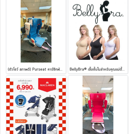
(ตัวโชว์ สภาพดี) Purseat คาร์ซีทพับได้ ฟ้าอมเขียว
BellyBra® เสื้อชั้นในสำหรับคุณแม่ตั้งครรภ์ Maternity Support Tank