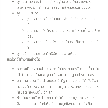
จุกนมผลิตจากซิลิโคนบริสุทธิ์ มีฐานกว้าง ใกล้เคียงกับหัวนม
มารดา จึงเหมาะสำหรับการสลับการให้นมแม่และนมขวด
จุกนมมี 3 ขนาด
จุกนมขนาด S ไหลช้า เหมาะสำหรับเด็กแรกเกิด - 3
เดือน
จุกนมขนาด M ไหลปานกลาง เหมาะสำหรับเด็กอายุ 3-6
เดือน
จุกนมขนาด L ไหลเร็ว เหมาะสำหรับเด็กอายุ 6 เดือนขึ้น
ไป
จุกนมมี แอร์วาว์ล เอกสิทธิ์พิเศษเฉพาะเพียว
แอร์วาว์ลทำงานอย่างไร
อากาศที่ไหลผ่านอย่างสะดวก ทำให้ระดับการไหลของน้ำนมให้
เป็นไปอย่างสม่ำเสมอ จุกนมไม่ฟีบแบนแม่ดูดอย่างต่อเนื่อง
อากาศสามารถไหลผ่านแอร์วาว์ลที่ฐานของจุกนมได้ ดังนั้นลูก
น้อยจึงไม่ต้องกลืนอากาศในขณะดูดนม หมดกังวลเรื่องปัญหา
ท้องอืด ท้องเฟ้อในเด็กเล็ก
ช่วยให้อากาศไหลผ่านจุกนม ทำให้ไม่เกิดสุญญากาศที่ขวดนม
จึงช่วยลดอาการสำลักซึ่งเป็นสาเหตุหนึ่งของอาการโคลิก