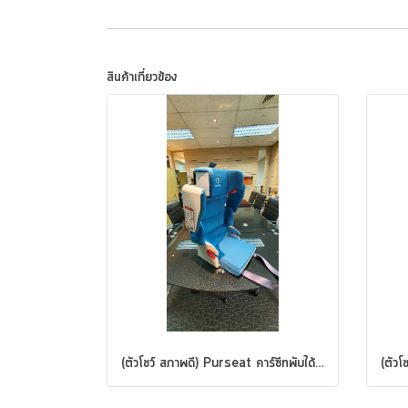
สินค้าเกี่ยวข้อง
(ตัวโชว์ สภาพดี) Purseat คาร์ซีทพับได้ ฟ้าอมเขียว