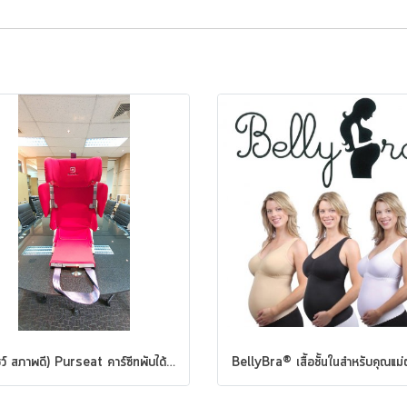
(ตัวโชว์ สภาพดี) Purseat คาร์ซีทพับได้ สีแดง