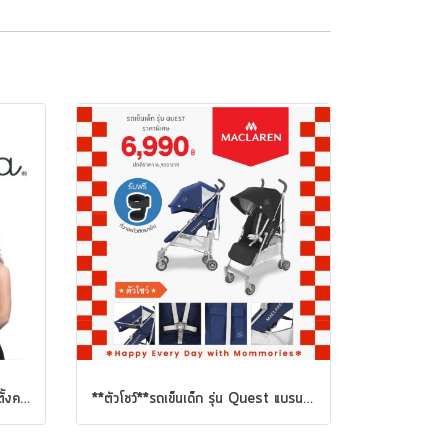
BellyBra® เสื้อชั้นในสำหรับคุณแม่ตั้งครรภ์ Maternity Support Tank
**ตัวโชว์**รถเข็นเด็ก รุ่น Quest แบรนด์ Maclaren