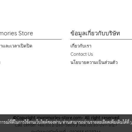
ories Store
ข้อมูลเกี่ยวกับบริษัท
าขาและเวลาเปิดปิด
เกี่ยวกับเรา
Contact Us
ม
นโยบายความเป็นส่วนตัว
©Copyright mommories-store.com- All right reserved
บการณ์ที่ดีในการใช้งานเว็บไซต์ของท่าน ท่านสามารถอ่านรายละเอียดเพิ่มเติมได้ที่
Call center
+66 (0) 2-260-5805
/
+66 (0) 83-097-8127
ทะเบียนพาณิชย์เลขที่ : 0105554123766