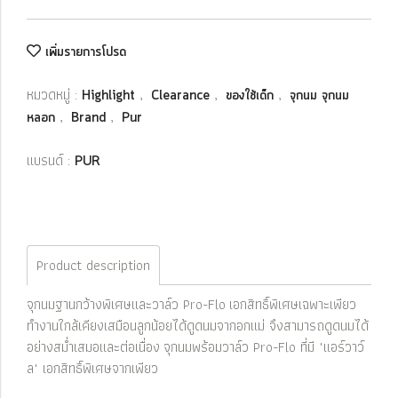
เพิ่มรายการโปรด
หมวดหมู่ :
,
,
,
Highlight
Clearance
ของใช้เด็ก
จุกนม จุกนม
,
,
หลอก
Brand
Pur
แบรนด์ :
PUR
Product description
จุกนมฐานกว้างพิเศษและวาล์ว Pro-Flo เอกสิทธิ์พิเศษเฉพาะเพียว
ทำงานใกล้เคียงเสมือนลูกน้อยได้ดูดนมจากอกแม่ จึงสามารถดูดนมได้
อย่างสม่ำเสมอและต่อเนื่อง จุกนมพร้อมวาล์ว Pro-Flo ที่มี "แอร์วาว์
ล" เอกสิทธิ์พิเศษจากเพียว