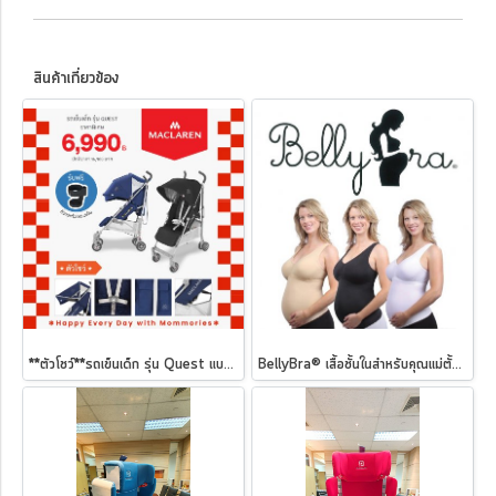
สินค้าเกี่ยวข้อง
**ตัวโชว์**รถเข็นเด็ก รุ่น Quest แบรนด์ Maclaren
BellyBra® เสื้อชั้นในสำหรับคุณแม่ตั้งครรภ์ Maternity Support Tank