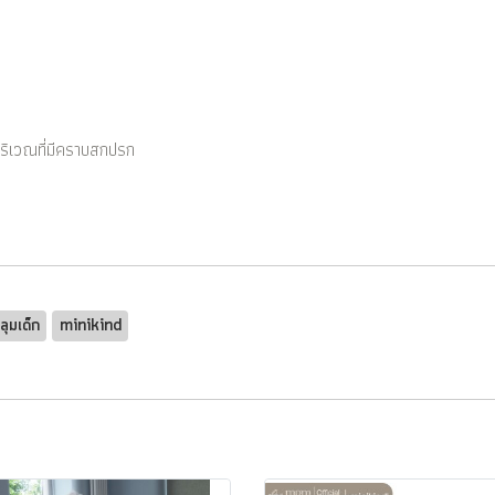
มบริเวณที่มีคราบสกปรก
ุมเด็ก
minikind