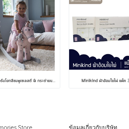
ยูนิคอร์นโยกสีชมพูเซเลสต์ & กระต่ายนางฟ้าเฟย์ Little Bird Told Me Celeste & Fae Rocking Unicorn - 12 เดือน ขึ้นไป
Minikind ผ้าอ้อมใยไผ่ แพ็ค 
ories Store
ข้อมูลเกี่ยวกับบริษัท