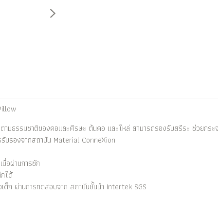
illow
งตามธรรมชาติของคอและศีรษะ ต้นคอ และไหล่ สามารถรองรับสรีระ ช่วยกระ
รับรองจากสถาบัน Material ConneXion
เมื่อผ่านการซัก
กได้
อเด็ก ผ่านการทดสอบจาก สถาบันชั้นนำ Intertek SGS