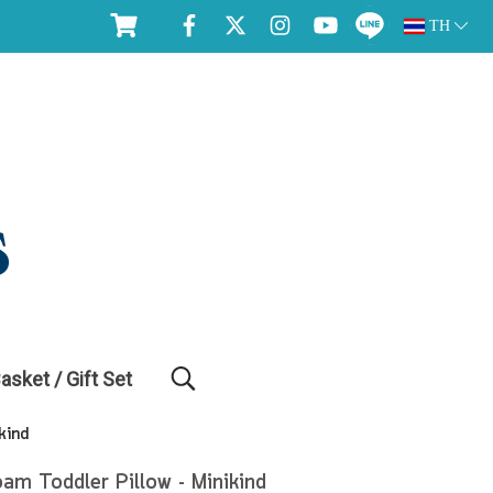
TH
Basket / Gift Set
kind
am Toddler Pillow - Minikind