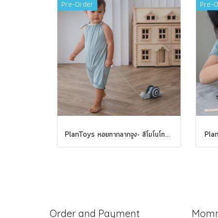
Pre-Order
Pre-O
PlanToys หอยทากลากจูง- สีโมโนโทน Pull-Along Snail Mono
Plan
Order and Payment
Momm