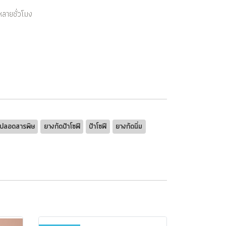
หลายชั่วโมง
ดปลอดสารพิษ
ยางกัดป้าโซฟี
ป้าโซฟี
ยางกัดนิ่ม