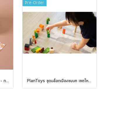
Pre-Order
PlanToys ชุดของขวัญเด็กแรกเกิด - กระตุ้นการเคลื่อนไหว Baby Gift Set - Stimulability gross motor set
PlanToys ชุดบล็อกเมืองชนบท เซตใหญ่ Countryside Blocks