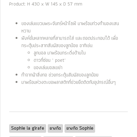
Product: H 430 x W 145 x D 57 mm
ของเล่นแขวนพระจันทร์หน้าโซฟี มาพร้อมท่วงทำนองแสน
หวาน
ฟังค์ชั่นหลากหลายที่สามารถใส่ และถอดประกอบได้ เพื่อ
กระตุ้นประสาทสัมผัสของลูกน้อย อาทิเช่น:
ลูกบอล มาพร้อมกระดิ่งด้านใน
ดาวที่ซ่อน " poet"
ของเล่นบอลเขย่า
ทำจากผ้าสิ่งทอ ช่วยกระตุ้นสัมผัสของลูกน้อย
มาพร้อมห่วงตะขอพลาสติกที่ช่วยยึดติดกับอุปกรณ์อื่นๆ
Sophie la girafe
ยางกัด
ยางกัด Sophie