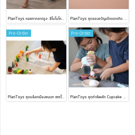
PlanToys หอยทากลากจูง- สีโมโนโทน Pull-Along Snail Mono
PlanToys ชุดของขวัญเด็กแรกเกิด - กระตุ้นการเคลื่อนไหว Baby Gift Set - Stimulability gross motor set
Pre-Order
Pre-Order
PlanToys ชุดบล็อกเมืองชนบท เซตใหญ่ Countryside Blocks
PlanToys ชุดทำคัพเค้ก Cupcake set