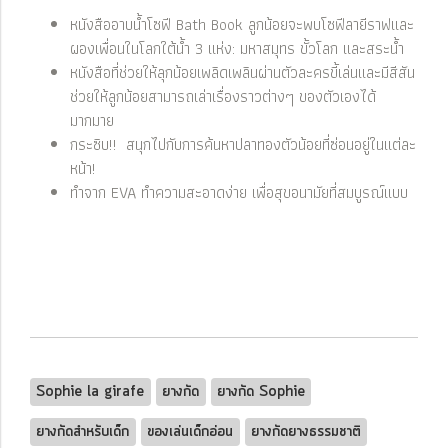
หนังสืออาบน้ำโซฟี Bath Book ลูกน้อยจะพบโซฟีลายีราฟและ
ผองเพื่อนในโลกใต้น้ำ 3 แห่ง: มหาสมุทร ขั้วโลก และสระน้ำ
หนังสือที่ช่วยให้ลุกน้อยเพลิดเพลินผ่านตัวละครขี้เล่นและมีสีสัน
ช่วยให้ลูกน้อยสามารถเล่าเรื่องราวต่างๆ ของตัวเองได้
มากมาย
กระซิบ!! สนุกไปกับการค้นหาปลาทองตัวน้อยที่ซ่อนอยู่ในแต่ละ
หน้า!
ทำจาก EVA ทำความสะอาดง่าย เพื่อสุขอนามัยที่สมบูรณ์แบบ
Sophie la girafe
ยางกัด
ยางกัด Sophie
ยางกัดสำหรับเด็ก
ของเล่นเด็กอ่อน
ยางกัดยางธรรมชาติ