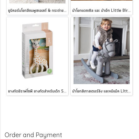
ยูนิคอร์นโยกสีชมพูเซเลสต์ & กระต่ายนางฟ้าเฟย์ Little Bird Told Me Celeste & Fae Rocking Unicorn - 12 เดือน ขึ้นไป
ม้าโยกแดซเซิล และ ม้าเจ็ท Little Bird Told Me Dazzle & Jet Rocking Horse
ยางกัดยีราฟโซฟี ยางกัดสำหรับเด็ก Sophie la girafe - Sophie la girafe®
ม้าโยกสีเทาสเตอร์ลิง และหมีแม็ค Little Bird Told Me Stirling & Mac Rocking Horse
Order and Payment