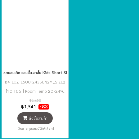
ชุดนอนเด็ก แขนสั้น-ขาสั้น Kids Short Sleeve Pyjama Set Cotton 1.0 TOG - 
B4-L02-L5001243BUN2Y_SIZE2
[1.0 TOG ] Room Temp 20-24°C
฿1,490
฿1,341
-10%
สั่งซื้อสินค้า
(มีหลายคุณสมบัติให้เลือก)