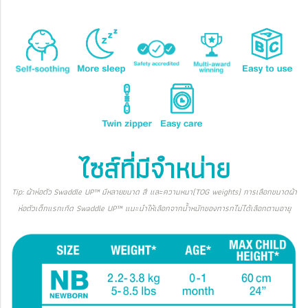
ไซส์ที่มีจำหน่าย
Tip: ผ้าห่อตัว Swaddle UP™ มีหลายขนาด สี และความหนา(TOG weights) การเลือกขนาดผ้า
ห่อตัวเด็กแรกเกิด Swaddle UP™ แนะนำให้เลือกจากน้ำหนักของทารกไม่ได้เลือกตามอายุ