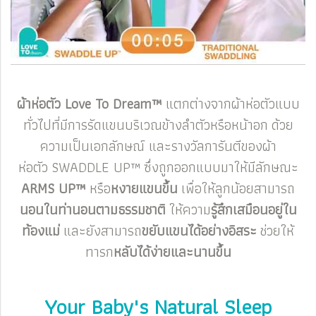
ผ้าห่อตัว Love To Dream™
แตกต่างจากผ้าห่อตัวแบบ
ทั่วไปที่มีการรัดแขนบริเวณข้างลำตัวหรือหน้าอก
ด้วย
ความเป็นเอกลักษณ์ และรางวัลการันตีของผ้า
ห่อตัว SWADDLE UP™
ซึ่งถูกออกแบบมาให้มีลักษณะ
ARMS UP™
หรือ
หงายแขนขึ้น
เพื่อให้ลูกน้อยสามารถ
นอนในท่านอนตามธรรมชาติ
ให้ความ
รู้สึกเสมือนอยู่ใน
ท้องแม่
และยังสามารถ
ขยับแขนได้อย่างอิสระ
ช่วยให้
ทารก
หลับได้ง่ายและนานขึ้น
Your Baby's Natural Sleep