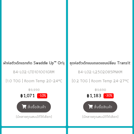
ผ้าห่อตัวเด็กแรกเกิด Swaddle Up™ Original Cotton 1.0 TOG แบรนด์ Love To
ชุดห่อตัวเด็กแบบถอดแขนเปลี่ยน Trans
B4-L02-LTD101001GRM
B4-L02-L2502085PNKM
[1.0 TOG ] Room Temp 20-24°C
[0.2 TOG ] Room Temp 24-27°C
฿1,190
฿1,690
฿1,071
฿1,183
-10%
-30%
สั่งซื้อสินค้า
สั่งซื้อสินค้า
(มีหลายคุณสมบัติให้เลือก)
(มีหลายคุณสมบัติให้เลือก)