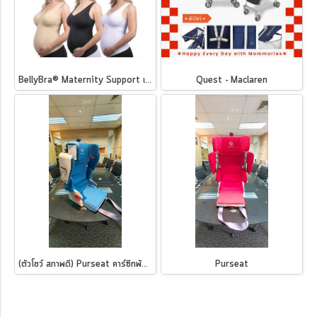
BellyBra® Maternity Support เสื้อชั้นในสำหรับคุณแม่ตั้งครรภ์
Quest - Maclaren
(ตัวโชว์ สภาพดี) Purseat คาร์ซีทพับได้ ฟ้าอมเขียว
Purseat