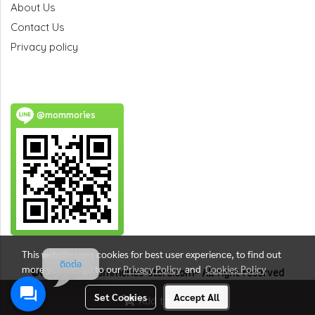
About Us
Contact Us
Privacy policy
@mommories
This website uses cookies for best user experience, to find out
ติดต่อ
more you can go to our
Privacy Policy
and
Cookies Policy
©Copyright mommories-store.com- All right reserved
Call center +66 (0) 2-260-5805 / +66 (0) 83-097-8127
Set Cookies
Accept All
Add to Cart
ทะเบียนพาณิชย์เลขที่ : 0105554123766