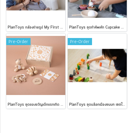
PlanToys กล้องถ่ายรูป My First Camera - Orchard
PlanToys ชุดทำคัพเค้ก Cupcake set
Pre-Order
Pre-Order
PlanToys ชุดของขวัญเด็กแรกเกิด - กระตุ้นการเคลื่อนไหว Baby Gift Set - Stimulability gross motor set
PlanToys ชุดบล็อกเมืองชนบท เซตใหญ่ Countryside Blocks