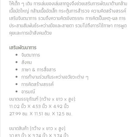
ให้เด็ก ๆ เดิน การเล่นของเล่นลากจูงจึงช่วยเสริมการพัฒนาด้านกล้าม
เนื้อมัดใหญ่ กล้ามเนื้อมัดเล็ก กระตุ้นการสำรวจ ความคิดสร้างสรรค์
เสริมจินตนาการ รวมถึงความคิดเชิงตรรกะ การคิดเป็นเหตุ-ผล การ
ประสานสัมพันธ์ระหว่างมือและสายตา รวมไปถึงการใช้ภาษา การพูด
คุยและการเข้าสังคมด้วย
เสริมพัฒนาการ
จินตนาการ
สังคม
ภาษา & การสื่อสาร
การทำงานร่วมกันระหว่างอวัยวะต่าง ๆ
การคิดสร้างสรรค์
อารมณ์
ขนาดบรรจุภัณฑ์ (กว้าง x ยาว x สูง):
11.02 นิ้ว X 4.53 นิ้ว X 4.92 นิ้ว
27.99 ซม. X 11.51 ซม. X 12.5 ซม.
ขนาดสินค้า (กว้าง x ยาว x สูง):
10.83 นิ้ว X 3.74 นิ้ว X 3.74 นิ้ว