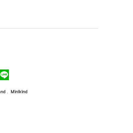
,
and
Minikind