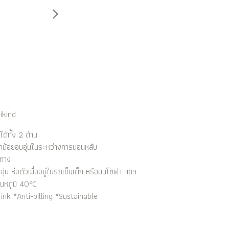
ikind
ได้ทั้ง 2 ด้าน
ูกน้อยอบอุ่นในระหว่างการนอนหลับ
นทาง
่น ห่อตัวเมื่ออยู่ในรถเข็นเด็ก หรือบนโซฟา ฯลฯ
ุณหภูมิ 40°C
nk *Anti-pilling *Sustainable