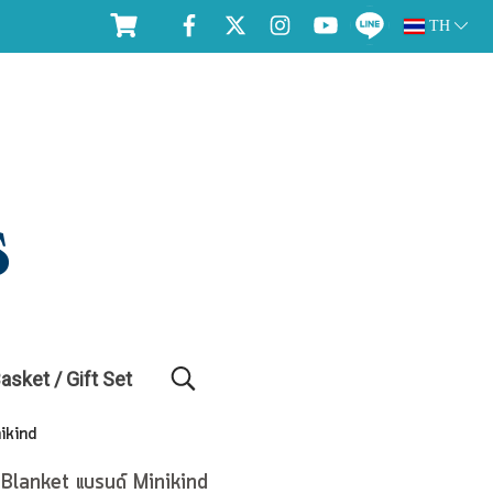
TH
Basket / Gift Set
ikind
 Blanket แบรนด์ Minikind