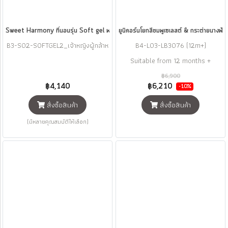
Sweet Harmony ที่นอนรุ่น Soft gel พร้อมหมอน+ผ้าห่ม ขนาด 75x130 cm (ราคา 3,990 ม
ยูนิคอร์นโยกสีชมพูเซเลสต์ & กระต่ายนางฟ
B3-S02-SOFTGEL2_เจ้าหญิงผู้กล้าห
B4-L03-LB3076 (12m+)
าญ
Suitable from 12 months +
฿6,900
฿4,140
฿6,210
-10%
สั่งซื้อสินค้า
สั่งซื้อสินค้า
(มีหลายคุณสมบัติให้เลือก)