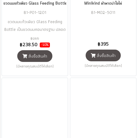
ขวดนมแก้วเพียว Glass Feeding Bottle - Pur
Minikind ผ้าพาดบ่าใยไผ่
B1-P01-1201
B1-M02-5011
ขวดนมแก้วเพียว Glass Feeding
Bottle เป็นขวดนมคอมาตรฐาน ปลอด
สาร Bisphenol A (BPA free) มา
฿265
฿395
พร้อมจุกนม Gentle Touch ซึ่งเป็นจุก
฿238.50
-10%
นมที่มี "แอร์วาว์ล" เอกสิทธิ์พิเศษ
สั่งซื้อสินค้า
สั่งซื้อสินค้า
เฉพาะเพียว ลูกน้อยจึงสามารถดูดนม
(มีหลายคุณสมบัติให้เลือก)
(มีหลายคุณสมบัติให้เลือก)
ได้อย่างสม่ำเสมอและต่อเนื่อง