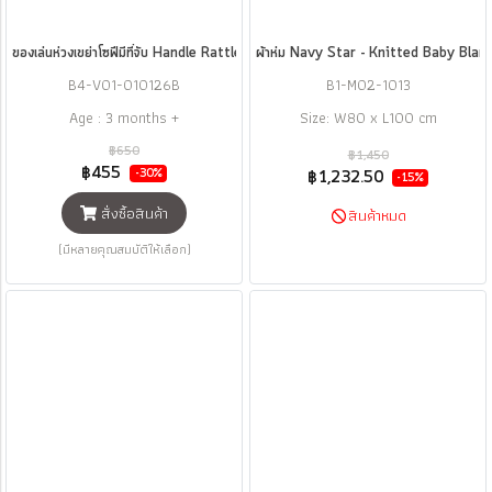
ของเล่นห่วงเขย่าโซฟีมีที่จับ Handle Rattle - Sophie la girafe®
ผ้าห่ม Navy Star - Knitted Baby Blan
B4-V01-010126B
B1-M02-1013
Age : 3 months +
Size: W80 x L100 cm
฿650
฿1,450
฿455
-30%
฿1,232.50
-15%
สั่งซื้อสินค้า
สินค้าหมด
(มีหลายคุณสมบัติให้เลือก)