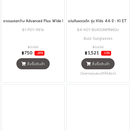
ขวดนมคอกว้าง Advanced Plus Wide Neck ขนาด 8 ออนซ์ แพ็ค 3 ขวด แบรนด์ Pur
แว่นกันแดดเด็ก รุ่น Kids 4-6 ปี - Ki ET 
B1-P01-9816
B4-K01-BU4SUNPINKGLI
Buzz Sunglasses
฿1,035
฿1,690
฿750
฿1,521
-28%
-10%
สั่งซื้อสินค้า
สั่งซื้อสินค้า
(มีหลายคุณสมบัติให้เลือก)