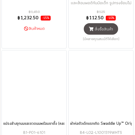
และส้อมพอดีกับมือเด็ก รูปทรงช้อนไม่
เกิดอันตรายกับช่องปากเด็ก
฿1,450
฿125
฿1,232.50
฿112.50
-15%
-10%
สินค้าหมด
สั่งซื้อสินค้า
(มีหลายคุณสมบัติให้เลือก)
แปรงล้างจุกนมและขวดนมพร้อมขาตั้ง (คละสี)
ผ้าห่อตัวเด็กแรกเกิด Swaddle Up™ Or
B1-P01-6101
B4-L02-L1001319WHTS