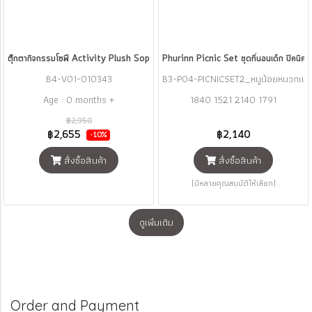
ตุ๊กตากิจกรรมโซฟี Activity Plush Sophie la girafe
Phurinn Picnic Set ชุดที่นอนเด็ก ปิคนิคเ
B4-V01-010343
B3-P04-PICNICSET2_หนูน้อยหมวกแ
ดง_ผ้าคอตตอน มีหมอน
Age : 0 months +
1840 1521 2140 1791
฿2,950
฿2,655
฿2,140
-10%
สั่งซื้อสินค้า
สั่งซื้อสินค้า
(มีหลายคุณสมบัติให้เลือก)
ดูเพิ่มเติม
Order and Payment