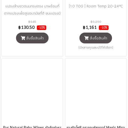
แปรงล้างขวดนมทรงตรง มาพร้อมที่
[1.0 TOG ] Room Temp 20-24°C
ตากแปรงเพื่อสุขอนามัยที่ดี ขนแปรงมี
ความทนทาน จึงสามารถใช้งานได้
฿145
฿1,290
ยาวนาน
฿130.50
฿1,161
-10%
-10%
สั่งซื้อสินค้า
สั่งซื้อสินค้า
(มีหลายคุณสมบัติให้เลือก)
Pur Natural Baby Wipes ผ้าเช็ดทำความสะอาด 100 แผ่น
ยางกัดโซฟี กระจกมหัศจรรย์ Magic Mirro