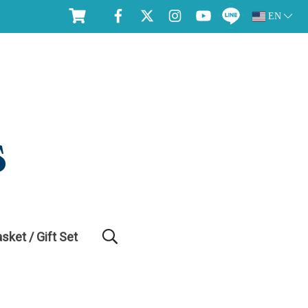
EN
asket / Gift Set