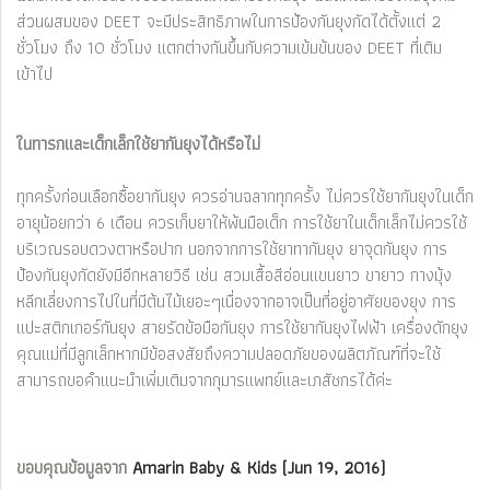
ส่วนผสมของ DEET จะมีประสิทธิภาพในการป้องกันยุงกัดได้ตั้งแต่ 2
ชั่วโมง ถึง 10 ชั่วโมง แตกต่างกันขึ้นกับความเข้มข้นของ DEET ที่เติม
เข้าไป
ในทารกและเด็กเล็กใช้ยากันยุงได้หรือไม่
ทุกครั้งก่อนเลือกซื้อยากันยุง ควรอ่านฉลากทุกครั้ง ไม่ควรใช้ยากันยุงในเด็ก
อายุน้อยกว่า 6 เดือน ควรเก็บยาให้พ้นมือเด็ก การใช้ยาในเด็กเล็กไม่ควรใช้
บริเวณรอบดวงตาหรือปาก นอกจากการใช้ยาทากันยุง ยาจุดกันยุง การ
ป้องกันยุงกัดยังมีอีกหลายวิธี เช่น สวมเสื้อสีอ่อนแขนยาว ขายาว กางมุ้ง
หลีกเลี่ยงการไปในที่มีต้นไม้เยอะๆเนื่องจากอาจเป็นที่อยู่อาศัยของยุง การ
แปะสติกเกอร์กันยุง สายรัดข้อมือกันยุง การใช้ยากันยุงไฟฟ้า เครื่องดักยุง
คุณแม่ที่มีลูกเล็กหากมีข้อสงสัยถึงความปลอดภัยของผลิตภัณฑ์ที่จะใช้
สามารถขอคำแนะนำเพิ่มเติมจากกุมารแพทย์และเภสัชกรได้ค่ะ
ขอบคุณข้อมูลจาก
Amarin Baby & Kids (Jun 19, 2016)