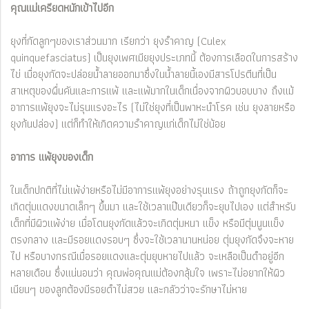
คุณแม่เครียดหนักเข้าไปอีก
ยุงที่กัดลูกๆของเราส่วนมาก เรียกว่า ยุงรำคาญ (Culex
quinquefasciatus) เป็นยุงเพศเมียยุงประเภทนี้ ต้องการเลือดในการสร้าง
ไข่ เมื่อยุงกัดจะปล่อยน้ำลายออกมาซึ่งในน้ำลายนี้เองมีสารโปรตีนที่เป็น
สาเหตุของผื่นคันและการแพ้ และแพ้มากในเด็กเนื่องจากผิวบอบบาง ถึงแม้
อาการแพ้ยุงจะไม่รุนแรงอะไร (ไม่ใช่ยุงที่เป็นพาหะนำโรค เช่น ยุงลายหรือ
ยุงก้นปล่อง) แต่ก็ทำให้เกิดความรำคาญแก่เด็กไม่ใช่น้อย
อาการ แพ้ยุงของเด็ก
ในเด็กปกติที่ไม่แพ้ง่ายหรือไม่มีอาการแพ้ยุงอย่างรุนแรง ถ้าถูกยุงกัดก็จะ
เกิดตุ่มแดงขนาดเล็กๆ ขึ้นมา และใช้เวลาแป๊บเดียวก็จะยุบไปเอง แต่สำหรับ
เด็กที่มีผิวแพ้ง่าย เมื่อโดนยุงกัดแล้วจะเกิดตุ่มหนา แข็ง หรือมีตุ่มนูนแข็ง
ตรงกลาง และมีรอยแดงรอบๆ ซึ่งจะใช้เวลานานหน่อย ตุ่มยุงกัดจึงจะหาย
ไป หรือบางกรณีเมื่อรอยแดงและตุ่มยุบหายไปแล้ว จะเหลือเป็นดำอยู่อีก
หลายเดือน ซึ่งแน่นอนว่า คุณพ่อคุณแม่ต้องกลุ้มใจ เพราะไม่อยากให้ผิว
เนียนๆ ของลูกต้องมีรอยดำไม่สวย และกลัวว่าจะรักษาไม่หาย