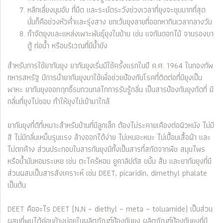
หลีกเลี่ยงมุมอับ ที่มืด และระมัดระวังช่วงเวลาที่ยุงจะชุมมากที่สุด
นั่นก็คือช่วงหัวค่ำและรุ่งสาง ยกเว้นยุงลายที่ออกหากินเวลากลางวัน
กำจัดยุงและแหล่งเพาะพันธุ์ยุงในบ้าน เช่น แจกันดอกไม้ จานรองขา
ตู้ ท่อน้ำ หรือบริเวณที่มีน้ำขัง
สำหรับการใช้ยากันยุง ยากันยุงเริ่มมีใช้ครั้งแรกในปี ค.ศ. 1964 ในกองทัพ
ทหารสหรัฐ มีการนำยากันยุงมาใช้เพื่อช่วยป้องกันโรคที่ติดต่อที่มียุงเป็น
พาหะ ยากันยุงออกฤทธิ์รบกวนกลไกการรับรู้กลิ่น เป็นสารป้องกันยุงกัดที่ มี
กลิ่นที่ยุงไม่ชอบ ทำให้ยุงไม่เข้ามาใกล้
ยากันยุงที่ดีที่เหมาะสำหรับบ้านที่มีลูกเล็ก ต้องไม่ระคายเคืองต่อผิวหนัง ไม่มี
สี ไม่มีกลิ่นเหม็นรุนแรง ล้างออกได้ง่าย ไม่เหนอะหนะ ไม่เปื้อนเสื้อผ้า และ
ไม่ตกค้าง ส่วนประกอบในสารกันยุงมีทั้งเป็นสารที่สกัดจากพืช สมุนไพร
หรือน้ำมันหอมระเหย เช่น ตะไคร้หอม ยูคาลิปตัส ขมิ้น ส้ม และยากันยุงที่มี
ส่วนผสมเป็นสารสังเคราะห์ เช่น DEET, picaridin, dimethyl phalate
เป็นต้น
DEET คืออะไร DEET (N,N – diethyl – meta – toluamide) เป็นส่วน
ผสมที่พบได้ค่อนข้างบ่อยในผลิตภัณฑ์ป้องกันยุง ผลิตภัณฑ์ป้องกันยุงที่มี