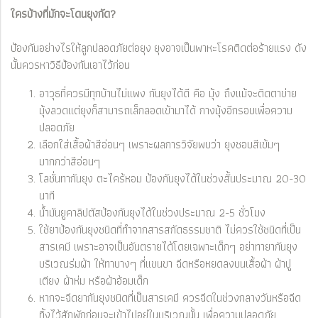
ใครบ้างที่มักจะโดนยุงกัด?
ป้องกันอย่างไรให้ลูกปลอดภัยต่อยุง ยุงอาจเป็นพาหะโรคติดต่อร้ายแรง ดัง
นั้นควรหาวิธีป้องกันเอาไว้ก่อน
อาวุธที่ควรมีทุกบ้านไม่แพง กันยุงได้ดี คือ มุ้ง ถึงแม้จะติดตาข่าย
มุ้งลวดแต่ยุงก็สามารถเล็กลอดเข้ามาได้ กางมุ้งอีกรอบเพื่อความ
ปลอดภัย
เลือกใส่เสื้อผ้าสีอ่อนๆ เพราะผลการวิจัยพบว่า ยุงชอบสีเข้มๆ
มากกว่าสีอ่อนๆ
โลชั่นทากันยุง ตะไคร้หอม ป้องกันยุงได้ในช่วงสั้นประมาณ 20-30
นาที
น้ำมันยูคาลิปตัสป้องกันยุงได้ในช่วงประมาณ 2-5 ชั่วโมง
ใช้ยาป้องกันยุงชนิดที่ทำจากสารสกัดธรรมชาติ ไม่ควรใช้ชนิดที่เป็น
สารเคมี เพราะอาจเป็นอันตรายได้โดยเฉพาะเด็กๆ อย่าทายากันยุง
บริเวณร่มผ้า ให้ทาบางๆ ที่แขนขา ฉีดหรือหยดลงบนเสื้อผ้า ผ้าปู
เตียง ผ้าห่ม หรือผ้าอ้อมเด็ก
หากจะฉีดยากันยุงชนิดที่เป็นสารเคมี ควรฉีดในช่วงกลางวันหรือฉีด
ทิ้งไว้สักพักก่อนจะเข้าไปอยู่ในบริเวณนั้น เพื่อความปลอดภัย