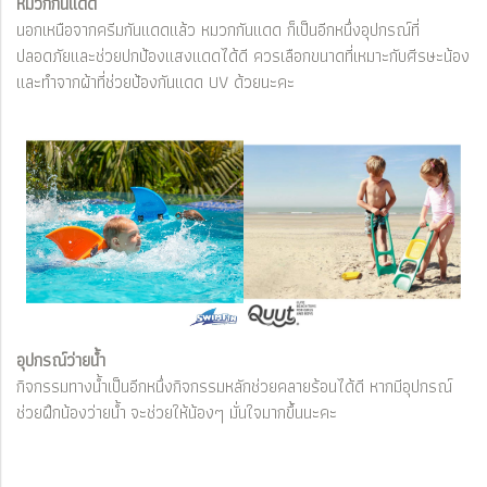
หมวกกันแดด
นอกเหนือจากครีมกันแดดแล้ว หมวกกันแดด ก็เป็นอีกหนึ่งอุปกรณ์ที่
ปลอดภัยและช่วยปกป้องแสงแดดได้ดี ควรเลือกขนาดที่เหมาะกับศีรษะน้อง
และทำจากผ้าที่ช่วยป้องกันแดด UV ด้วยนะคะ
อุปกรณ์ว่ายน้ำ
กิจกรรมทางน้ำเป็นอีกหนึ่งกิจกรรมหลักช่วยคลายร้อนได้ดี หากมีอุปกรณ์
ช่วยฝึกน้องว่ายน้ำ จะช่วยให้น้องๆ มั่นใจมากขึ้นนะคะ